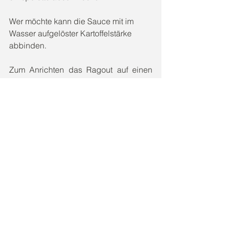
Wer möchte kann die Sauce mit im 
Wasser aufgelöster Kartoffelstärke 
abbinden.
Zum Anrichten das Ragout auf einen 
vorgewärmten Teller geben und mit 
karamellisierter Birne und Beilagen 
nach Wunsch (hier mir Spiralnudel) 
anrichten. Hervorragend schmeckt das 
Ragout auch Rotkraut und 
Serviettenknödel.
hauptspeisen
wild