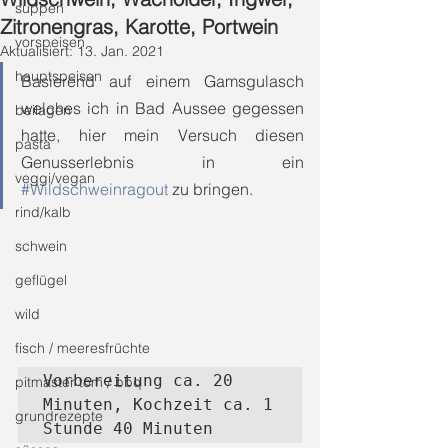
suppen
Zitronengras, Karotte, Portwein
vorspeisen
Aktualisiert:
13. Jan. 2021
hauptspeisen
Basierend auf einem Gamsgulasch 
welches ich in Bad Aussee gegessen 
beilagen
hatte, hier mein Versuch diesen 
pasta
Genusserlebnis in ein 
veggi/vegan
#Wildschweinragout
 zu bringen.
rind/kalb
schwein
geflügel
wild
fisch / meeresfrüchte
Vorbereitung ca. 20 
pitmaster tom / bbq
Minuten, Kochzeit ca. 1 
grundrezepte
Stunde 40 Minuten