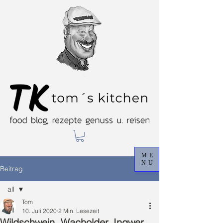
ME
NU
Beitrag
all
Tom
all
10. Juli 2020
2 Min. Lesezeit
Wildschwein, Wacholder, Ingwer,