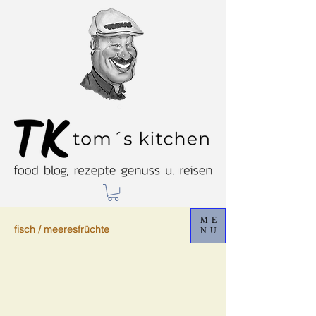
ME
fisch / meeresfrüchte
NU